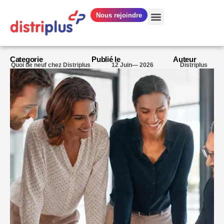
Nous rejoindre
NOS MÉTIERS
QUI SOMMES-NOUS ?
Categorie
Publié le
Auteur
Quoi de neuf chez Distriplus
12 Juin— 2026
Distriplus