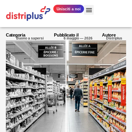
Unisciti a noi
I NOSTRI SETTORI DI ATTIVITÀ
CHI SIAMO?
Categoria
Pubblicato il
Autore
Buono a sapersi
6 maggio — 2026
Distriplus